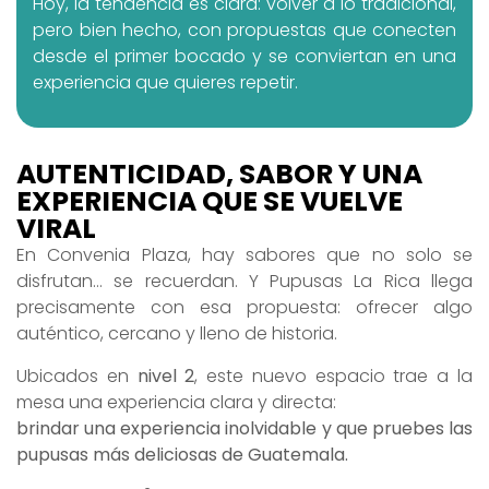
Hoy, la tendencia es clara: volver a lo tradicional,
pero bien hecho, con propuestas que conecten
desde el primer bocado y se conviertan en una
experiencia que quieres repetir.
AUTENTICIDAD, SABOR Y UNA
EXPERIENCIA QUE SE VUELVE
VIRAL
En Convenia Plaza, hay sabores que no solo se
disfrutan… se recuerdan. Y Pupusas La Rica llega
precisamente con esa propuesta: ofrecer algo
auténtico, cercano y lleno de historia.
Ubicados en
nivel 2
, este nuevo espacio trae a la
mesa una experiencia clara y directa:
brindar una experiencia inolvidable y que pruebes las
pupusas más deliciosas de Guatemala.