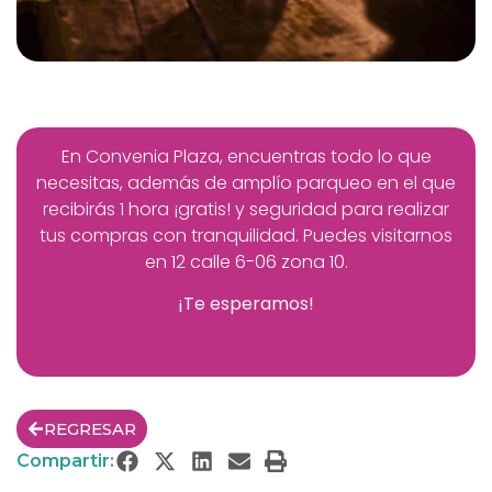
En Convenia Plaza, encuentras todo lo que
necesitas, además de amplío parqueo en el que
recibirás 1 hora ¡gratis! y seguridad para realizar
tus compras con tranquilidad. Puedes visitarnos
en
12 calle 6-06 zona 10.
¡Te esperamos!
REGRESAR
Compartir: