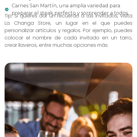
Carnes San Martín, una amplia variedad para
preparar el steak perfecto y sorprender a todos.
Tip: Si quieres dar un recuerdo a tus invitados, visita
La Changa Store, un lugar en el que puedes
personalizar artículos y regalos. Por ejemplo, puedes
colocar el nombre de cada invitado en un tarro,
crear llaveros, entre muchas opciones más.