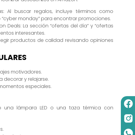
s: Al buscar regalos, incluye términos como
 o “cyber monday” para encontrar promociones.
n Deals: La sección “ofertas del día” y “ofertas
entos interesantes.
legir productos de calidad revisando opiniones
ULARES
ajes motivadores.
 decorar y relajarse.
 momentos especiales.
mo una lámpara LED o una taza térmica con
s.