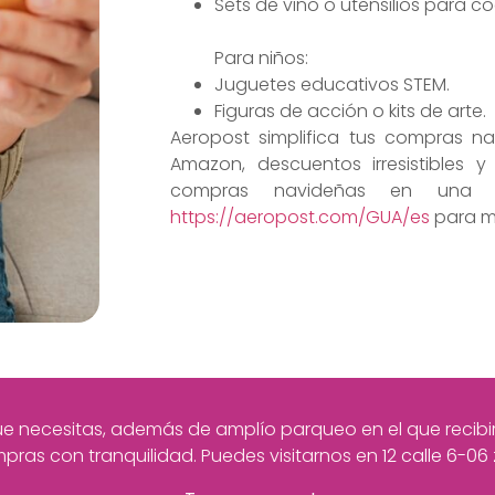
Sets de vino o utensilios para co
Para niños:
Juguetes educativos STEM.
Figuras de acción o kits de arte.
Aeropost simplifica tus compras 
Amazon, descuentos irresistibles y
compras navideñas en una ex
https://aeropost.com/GUA/es
para m
 necesitas, además de amplío parqueo en el que recibirás
pras con tranquilidad. Puedes visitarnos en
12 calle 6-06 