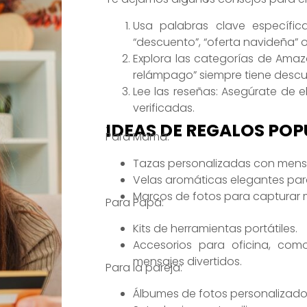
Usa palabras clave específica
“descuento”, “oferta navideña”
Explora las categorías de Amazo
relámpago” siempre tiene descu
Lee las reseñas: Asegúrate de e
verificadas.
.
IDEAS DE REGALOS POP
Para Mamá:
Tazas personalizadas con mens
Velas aromáticas elegantes para
Marcos de fotos para capturar
Para Papá:
Kits de herramientas portátiles.
Accesorios para oficina, co
mensajes divertidos.
Para la pareja:
Álbumes de fotos personalizado