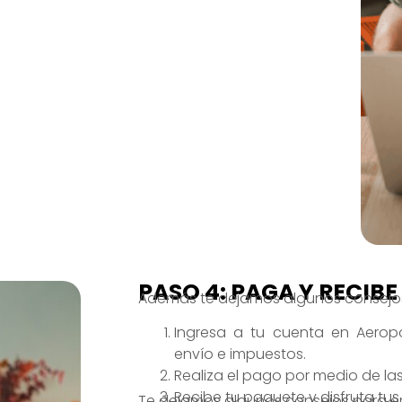
PASO 4: PAGA Y RECIBE
Además te dejamos algunos consejos 
Ingresa a tu cuenta en Aeropos
envío e impuestos.
Realiza el pago por medio de la
Recibe tu paquete y disfruta tu
Te dejamos algunos consejos para e