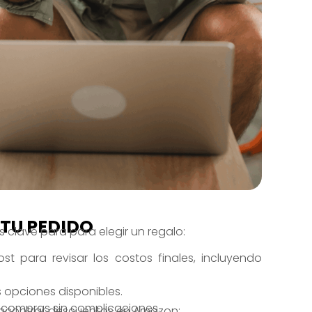
 TU PEDIDO
clave para para elegir un regalo:
t para revisar los costos finales, incluyendo
s opciones disponibles.
s compras sin complicaciones.
ncontrar descuentos en Amazon: