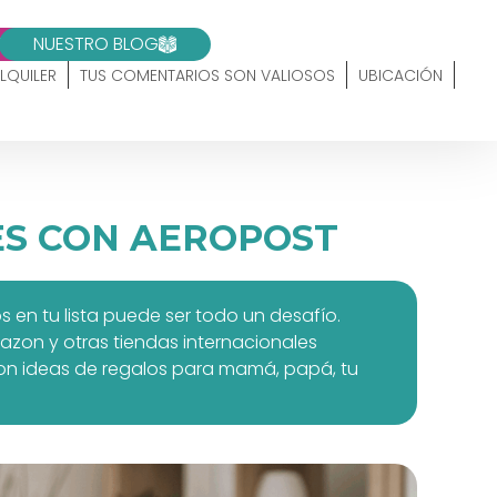
10
NUESTRO BLOG
LQUILER
TUS COMENTARIOS SON VALIOSOS
UBICACIÓN
ES CON AEROPOST
en tu lista puede ser todo un desafío.
azon y otras tiendas internacionales
con ideas de regalos para mamá, papá, tu