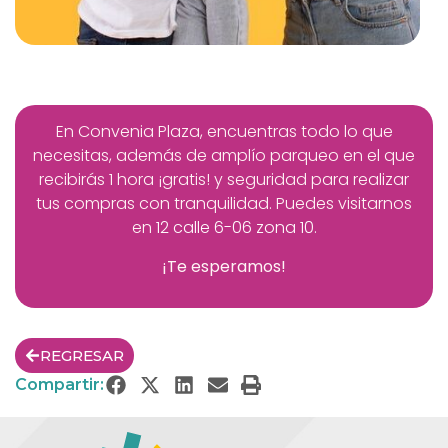
En Convenia Plaza, encuentras todo lo que
necesitas, además de amplío parqueo en el que
recibirás 1 hora ¡gratis! y seguridad para realizar
tus compras con tranquilidad. Puedes visitarnos
en
12 calle 6-06 zona 10.
¡Te esperamos!
REGRESAR
Compartir: