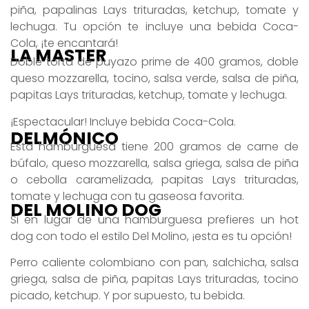
piña, papalinas Lays trituradas, ketchup, tomate y
lechuga. Tu opción te incluye una bebida Coca-
Cola, ¡te encantará!
LA MASTER
Doble torta de puyazo prime de 400 gramos, doble
queso mozzarella, tocino, salsa verde, salsa de piña,
papitas Lays trituradas, ketchup, tomate y lechuga.
¡Espectacular! Incluye bebida Coca-Cola.
DELMÓNICO
Esta hamburguesa tiene 200 gramos de carne de
búfalo, queso mozzarella, salsa griega, salsa de piña
o cebolla caramelizada, papitas Lays trituradas,
tomate y lechuga con tu gaseosa favorita.
DEL MOLINO DOG
Si en lugar de una hamburguesa prefieres un hot
dog con todo el estilo Del Molino, ¡esta es tu opción!
Perro caliente colombiano con pan, salchicha, salsa
griega, salsa de piña, papitas Lays trituradas, tocino
picado, ketchup. Y por supuesto, tu bebida.