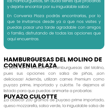
las hamburguesas, sin duda tienes que probarlas
y dejarte encantar por su inigualable sabor.
En Convenia Plaza podrás encontrarlas, por lo
que te invitamos desde ya a que nos visites y
puedas pasar una tarde agradable con amigos
o familia, disfrutando de todas las opciones que
aquí encuentras.
HAMBURGUESAS DEL MOLINO DE
CONVENIA PLAZA
La piña es la estrella de Hamburguesas del Molino,
pues sus opciones con salsa de piñas, ¡son
deliciosas! Además, utilizan carnes Premium como
puyazo prime, importado y culotte. Te dejamos el
listado para que puedas animarte a probarlas:
PUYAZO CULOTTE
¡La clásica! 200 gramos de puyaso prime importado,
queso mozzarella, salsa verde, la inigualable salsa de