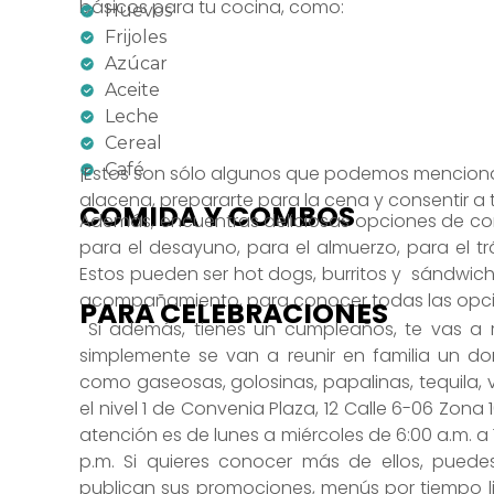
básicos para tu cocina, como:
Huevos
Frijoles
Azúcar
Aceite
Leche
Cereal
Café
¡Estos son sólo algunos que podemos mencionar!
alacena, prepararte para la cena y consentir a t
COMIDA Y COMBOS
Además, encuentras deliciosas opciones de com
para el desayuno, para el almuerzo, para el t
Estos pueden ser hot dogs, burritos y sándwich
acompañamiento, para conocer todas las opcion
PARA CELEBRACIONES
Si además, tienes un cumpleaños, te vas a r
simplemente se van a reunir en familia un d
como gaseosas, golosinas, papalinas, tequila, 
el nivel 1 de Convenia Plaza, 12 Calle 6-06 Zon
atención es de lunes a miércoles de 6:00 a.m. a 1
p.m. Si quieres conocer más de ellos, puede
publican sus promociones, menús por tiempo l