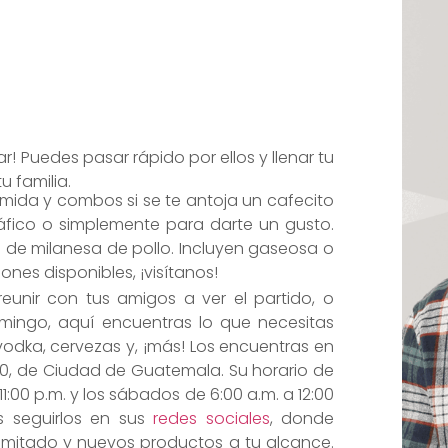
 Puedes pasar rápido por ellos y llenar tu
u familia.
ida y combos si se te antoja un cafecito
ráfico o simplemente para darte un gusto.
 de milanesa de pollo. Incluyen gaseosa o
es disponibles, ¡visítanos!
eunir con tus amigos a ver el partido, o
omingo, aquí encuentras lo que necesitas
vodka, cervezas y, ¡más! Los encuentras en
a 10, de Ciudad de Guatemala. Su horario de
1:00 p.m. y los sábados de 6:00 a.m. a 12:00
s seguirlos en sus
redes sociales
, donde
imitado y nuevos productos a tu alcance.