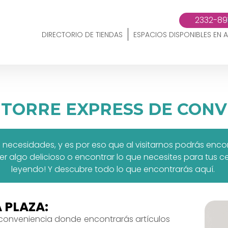
2332-89
DIRECTORIO DE TIENDAS
ESPACIOS DISPONIBLES EN A
 TORRE EXPRESS DE CONV
 necesidades, y es por eso que al visitarnos podrás encon
er algo delicioso o encontrar lo que necesites para tus ce
leyendo! Y descubre todo lo que encontrarás aquí.
 PLAZA:
 conveniencia donde encontrarás artículos