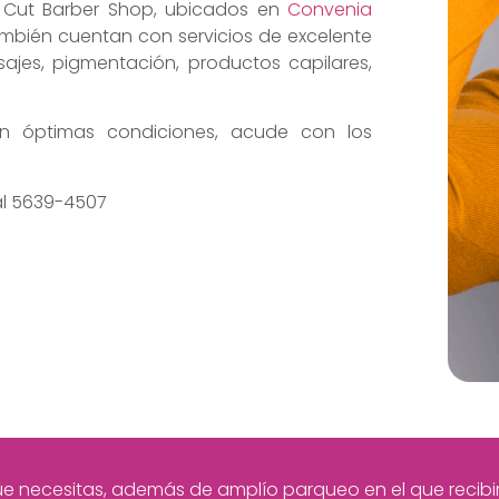
rs Cut Barber Shop, ubicados en
Convenia
mbién cuentan con servicios de excelente
ajes, pigmentación, productos capilares,
en óptimas condiciones, acude con los
al 5639-4507
 necesitas, además de amplío parqueo en el que recibirás