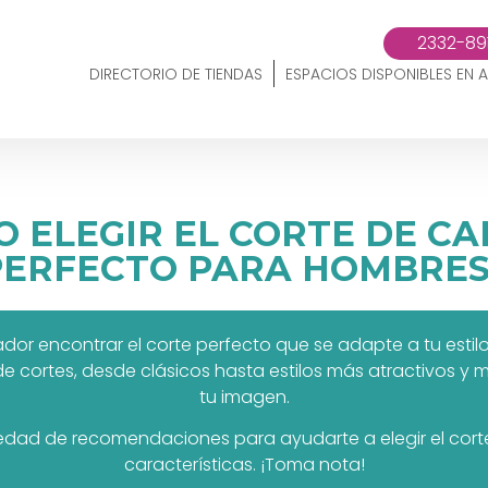
2332-89
DIRECTORIO DE TIENDAS
ESPACIOS DISPONIBLES EN A
 ELEGIR EL CORTE DE C
PERFECTO PARA HOMBRES
encontrar el corte perfecto que se adapte a tu estilo, 
de cortes, desde clásicos hasta estilos más atractivos 
tu imagen.
dad de recomendaciones para ayudarte a elegir el corte 
características. ¡Toma nota!