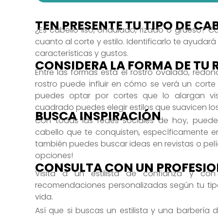
TEN PRESENTE TU TIPO DE CA
¿Es cabello liso, ondulado, rizado o grueso? C
cuanto al corte y estilo. Identificarlo te ayudar
características y gustos.
CONSIDERA LA FORMA DE TU 
Entre las formas está el rostro ovalado, redon
rostro puede influir en cómo se verá un corte d
puedes optar por cortes que lo alargan vis
cuadrado puedes elegir estilos que suavicen lo
BUSCA INSPIRACIÓN
Con todas las redes sociales de hoy, puede
cabello que te conquisten, específicamente 
también puedes buscar ideas en revistas o pelí
opciones!
CONSULTA CON UN PROFESIO
Visita a un estilista de confianza y con
recomendaciones personalizadas según tu tipo 
vida.
Así que si buscas un estilista y una barbería